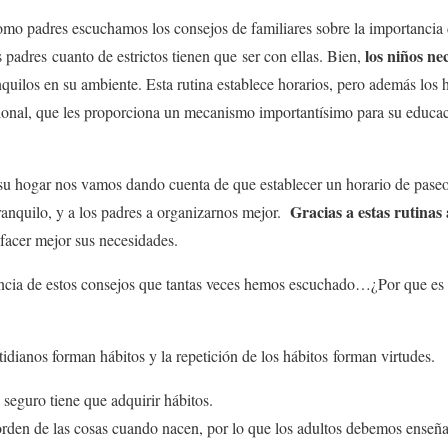
o padres escuchamos los consejos de familiares sobre la importancia de
los niños ne
adres cuanto de estrictos tienen que ser con ellas. Bien,
quilos en su ambiente. Esta rutina establece horarios, pero además los h
cional, que les proporciona un mecanismo importantísimo para su educac
 su hogar nos vamos dando cuenta de que establecer un horario de paseo
Gracias a estas rutina
ranquilo, y a los padres a organizarnos mejor.
sfacer mejor sus necesidades.
ncia de estos consejos que tantas veces hemos escuchado…¿Por que es t
tidianos forman hábitos y la repetición de los hábitos forman virtudes.
 seguro tiene que adquirir hábitos.
rden de las cosas cuando nacen, por lo que los adultos debemos enseñar