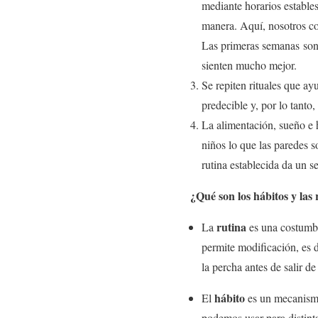
mediante horarios estables
manera. Aquí, nosotros co
Las primeras semanas son
sienten mucho mejor.
Se repiten rituales que a
predecible y, por lo tanto,
La alimentación, sueño e h
niños lo que las paredes s
rutina establecida da un s
¿Qué son los hábitos y las 
rutina
La
es una costumbr
permite modificación, es de
la percha antes de salir d
hábito
El
es un mecanismo
podemos usar para distint