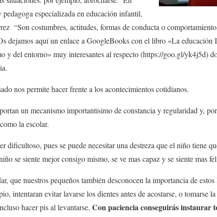
y pedagoga especializada en educación infantil,
rez “Son costumbres, actitudes, formas de conducta o comportamiento
Os dejamos aquí un enlace a GoogleBooks con el libro «La educación In
o y del entorno» muy interesantes al respecto (https://goo.gl/yk4j5d) 
ia.
sado nos permite hacer frente a los acontecimientos cotidianos.
 aportan un mecanismo importantísimo de constancia y regularidad y, po
 como la escolar.
er dificultoso, pues se puede necesitar una destreza que el niño tiene q
niño se siente mejor consigo mismo, se ve mas capaz y se siente mas fel
ar, que nuestros pequeños también desconocen la importancia de estos h
pio, intentaran evitar lavarse los dientes antes de acostarse, o tomarse l
Con paciencia conseguirás instaurar to
ncluso hacer pis al levantarse.