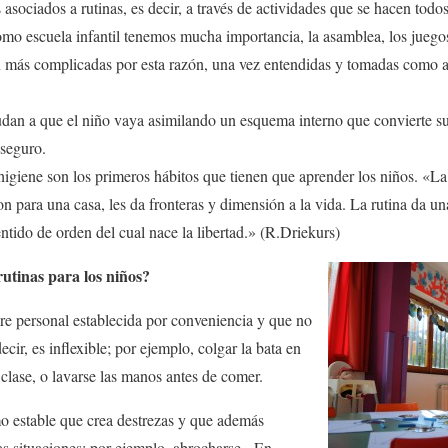
 asociados a rutinas, es decir, a través de actividades que se hacen todo
mo escuela infantil tenemos mucha importancia, la asamblea, los juego
 más complicadas por esta razón, una vez entendidas y tomadas como a
yudan a que el niño vaya asimilando un esquema interno que convierte 
 seguro.
igiene son los primeros hábitos que tienen que aprender los niños. «La r
on para una casa, les da fronteras y dimensión a la vida. La rutina da u
entido de orden del cual nace la libertad.» (R.Driekurs)
rutinas para los niños?
e personal establecida por conveniencia y que no
cir, es inflexible; por ejemplo, colgar la bata en
e clase, o lavarse las manos antes de comer.
 estable que crea destrezas y que además
as situaciones: por ejemplo, abrocharse. En