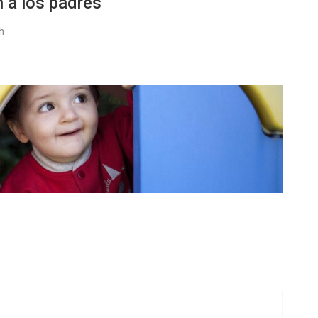
 a los padres
h