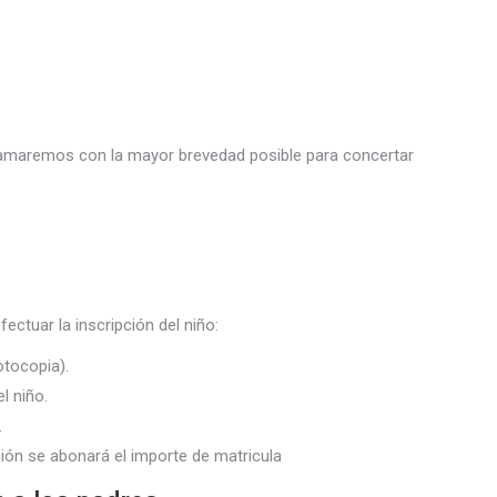
 llamaremos con la mayor brevedad posible para concertar
ectuar la inscripción del niño:
otocopia).
l niño.
.
ión se abonará el importe de matricula