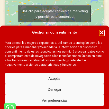
Haz clic para aceptar cookies de marketing
y permitir este contenido
Gestionar consentimiento
Para ofrecer las mejores experiencias, utilizamos tecnologías como las
cookies para almacenar y/o acceder a la información del dispositivo. El
consentimiento de estas tecnologías nos permitirá procesar datos como
el comportamiento de navegación o las identificaciones únicas en este
sitio. No consentir o retirar el consentimiento, puede afectar
negativamente a ciertas características y funciones.
Aviso Legal
|
Política de Privacidad
|
Política de Cookies
Aceptar
Denegar
Ver preferencias
Escuela Infantil Piquio Pozuelo
©2018 / Tel. 666.47.08.47 /