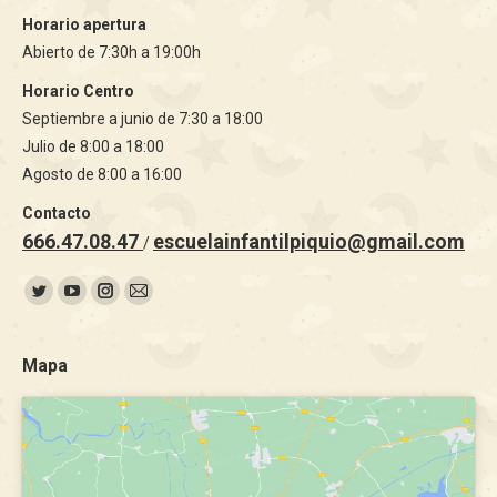
Horario apertura
Abierto de 7:30h a 19:00h
Horario Centro
Septiembre a junio de 7:30 a 18:00
Julio de 8:00 a 18:00
Agosto de 8:00 a 16:00
Contacto
666.47.08.47
escuelainfantilpiquio@gmail.com
/
Encuéntranos en:
Twitter
YouTube
Instagram
Mail
page
page
page
page
opens
opens
opens
opens
Mapa
in
in
in
in
new
new
new
new
window
window
window
window