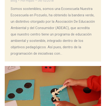
Blog
Por
Piquio
09/10/2018
Somos sostenibles, somos una Ecoescuela Nuestra
Ecoescuela en Pozuelo, ha obtenido la bandera verde,
un distintivo otorgado por la Asociación De Educación
Ambiental y del Consumidor (ADEAC), que acredita
que nuestro centro tiene un programa de educación
ambiental y sostenible, integrado dentro de los
objetivos pedagógicos. Así pues, dentro de la
programación de iniciativas con…