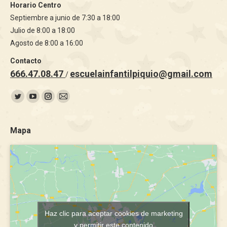
Horario Centro
Septiembre a junio de 7:30 a 18:00
Julio de 8:00 a 18:00
Agosto de 8:00 a 16:00
Contacto
666.47.08.47
escuelainfantilpiquio@gmail.com
/
Encuéntranos en:
Twitter
YouTube
Instagram
Mail
page
page
page
page
opens
opens
opens
opens
Mapa
in
in
in
in
new
new
new
new
window
window
window
window
Haz clic para aceptar cookies de marketing
y permitir este contenido