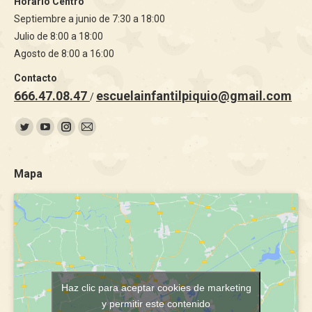
Horario Centro
Septiembre a junio de 7:30 a 18:00
Julio de 8:00 a 18:00
Agosto de 8:00 a 16:00
Contacto
666.47.08.47
escuelainfantilpiquio@gmail.com
/
Encuéntranos en:
Twitter
YouTube
Instagram
Mail
page
page
page
page
opens
opens
opens
opens
Mapa
in
in
in
in
new
new
new
new
window
window
window
window
Haz clic para aceptar cookies de marketing
y permitir este contenido