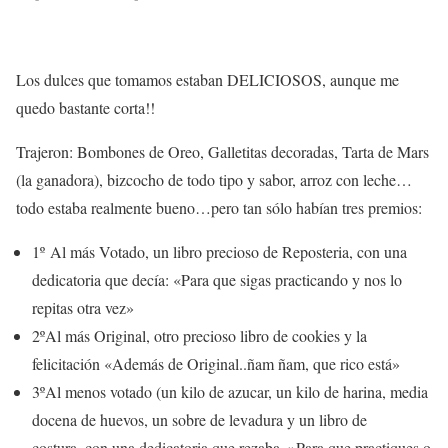
Los dulces que tomamos estaban DELICIOSOS, aunque me
quedo bastante corta!!
Trajeron: Bombones de Oreo, Galletitas decoradas, Tarta de Mars
(la ganadora), bizcocho de todo tipo y sabor, arroz con leche…
todo estaba realmente bueno…pero tan sólo habían tres premios:
1º Al más Votado, un libro precioso de Reposteria, con una
dedicatoria que decía: «Para que sigas practicando y nos lo
repitas otra vez»
2ºAl más Original, otro precioso libro de cookies y la
felicitación «Además de Original..ñam ñam, que rico está»
3ºAl menos votado (un kilo de azucar, un kilo de harina, media
docena de huevos, un sobre de levadura y un libro de
costura..con una dedicatoria que rezaba..»Para que practiques o