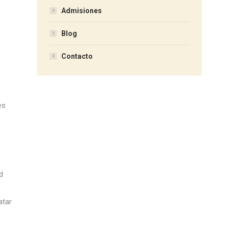
Admisiones
Blog
Contacto
es
d
atar