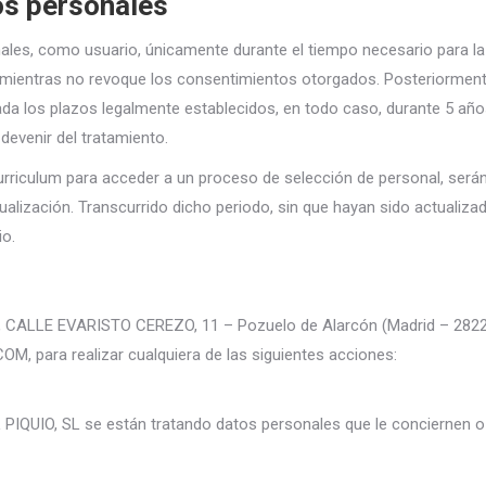
os personales
les, como usuario, únicamente durante el tiempo necesario para la
s, mientras no revoque los consentimientos otorgados. Posteriorment
da los plazos legalmente establecidos, en todo caso, durante 5 año
devenir del tratamiento.
curriculum para acceder a un proceso de selección de personal, será
alización. Transcurrido dicho periodo, sin que hayan sido actualiza
io.
L, CALLE EVARISTO CEREZO, 11 – Pozuelo de Alarcón (Madrid – 282
 para realizar cualquiera de las siguientes acciones:
PIQUIO, SL se están tratando datos personales que le conciernen o