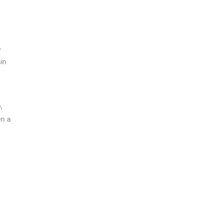
e
in
,
en a