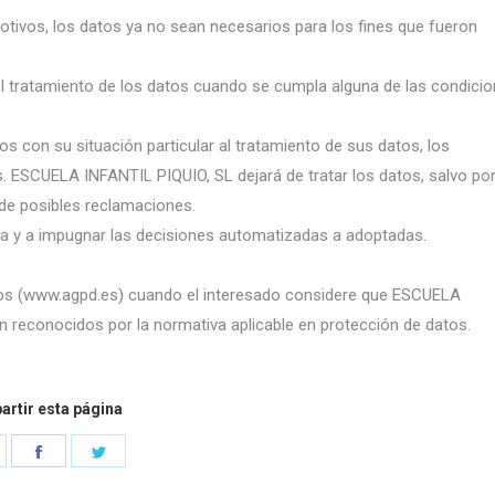
motivos, los datos ya no sean necesarios para los fines que fueron
l tratamiento de los datos cuando se cumpla alguna de las condici
s con su situación particular al tratamiento de sus datos, los
. ESCUELA INFANTIL PIQUIO, SL dejará de tratar los datos, salvo po
 de posibles reclamaciones.
ta y a impugnar las decisiones automatizadas a adoptadas.
tos (www.agpd.es) cuando el interesado considere que ESCUELA
n reconocidos por la normativa aplicable en protección de datos.
rtir esta página
hare
Share
Share
n
on
on