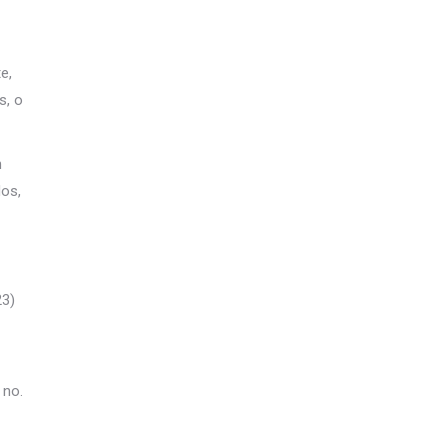
e,
s, o
n
dos,
23)
 no.