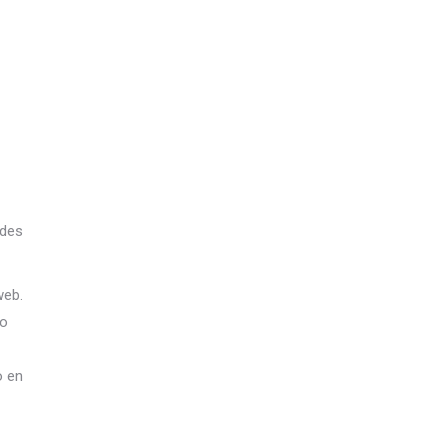
ades
web.
to
o en