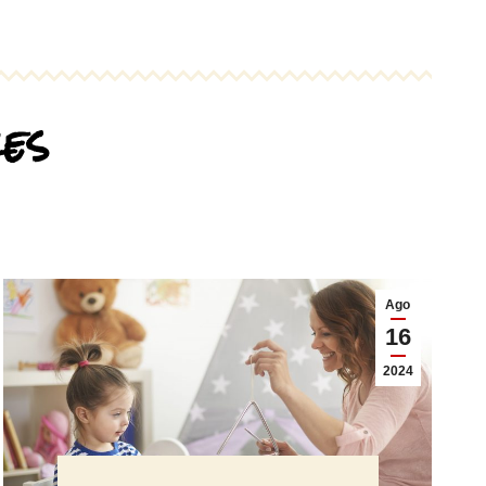
res
Ago
16
2024