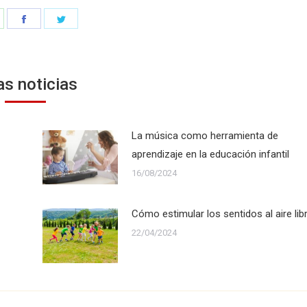
hare
Share
Share
n
on
on
hatsApp
Facebook
Twitter
as noticias
La música como herramienta de
aprendizaje en la educación infantil
16/08/2024
Cómo estimular los sentidos al aire lib
22/04/2024