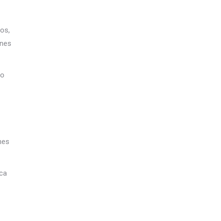
os,
enes
to
nes
ica