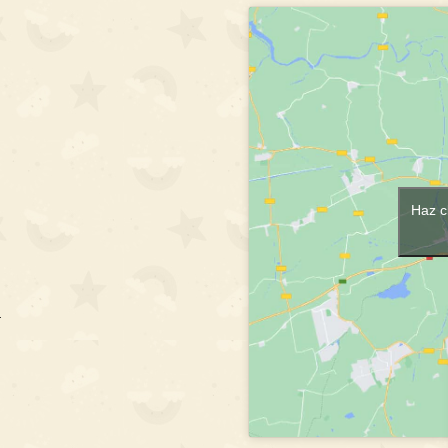
Haz c
m