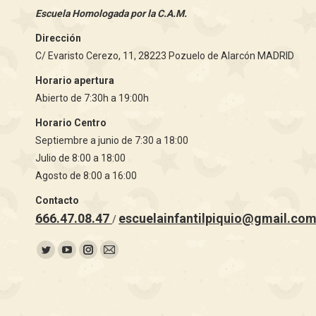
Escuela Homologada por la C.A.M.
Dirección
C/ Evaristo Cerezo, 11, 28223 Pozuelo de Alarcón MADRID
Horario apertura
Abierto de 7:30h a 19:00h
Horario Centro
Septiembre a junio de 7:30 a 18:00
Julio de 8:00 a 18:00
Agosto de 8:00 a 16:00
Contacto
666.47.08.47
escuelainfantilpiquio@gmail.co
/
Encuéntranos en:
Twitter
YouTube
Instagram
Mail
page
page
page
page
opens
opens
opens
opens
in
in
in
in