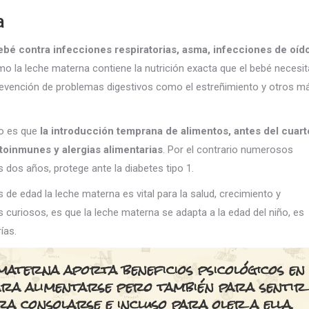
a
bé contra infecciones respiratorias, asma, infecciones de oído
la leche materna contiene la nutrición exacta que el bebé necesit
prevención de problemas digestivos como el estreñimiento y otros m
to es que
la introducción temprana de alimentos, antes del cuart
toinmunes y alergias alimentarias
. Por el contrario numerosos
 dos años, protege ante la diabetes tipo 1.
de edad la leche materna es vital para la salud, crecimiento y
 curiosos, es que la leche materna se adapta a la edad del niño, es
ías.
 materna aporta beneficios psicológicos en
ra alimentarse pero también para sentir
a consolarse e incluso para oler a ella.