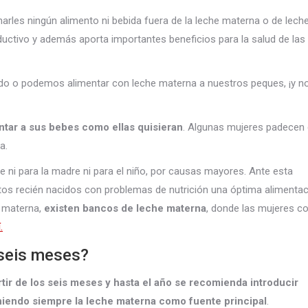
les ningún alimento ni bebida fuera de la leche materna o de lech
ductivo y además aporta importantes beneficios para la salud de las
ido o podemos alimentar con leche materna a nuestros peques, ¡y n
ar a sus bebes como ellas quisieran
. Algunas mujeres padecen
a.
le ni para la madre ni para el niño, por causas mayores. Ante esta
stos recién nacidos con problemas de nutrición una óptima alimenta
o materna,
existen bancos de leche materna
, donde las mujeres c
.
 seis meses?
rtir de los seis meses y hasta el año se recomienda introducir
niendo siempre la leche materna como fuente principal
.