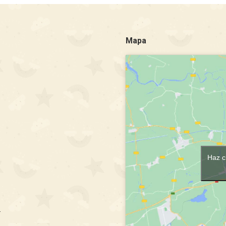
Mapa
Haz c
m