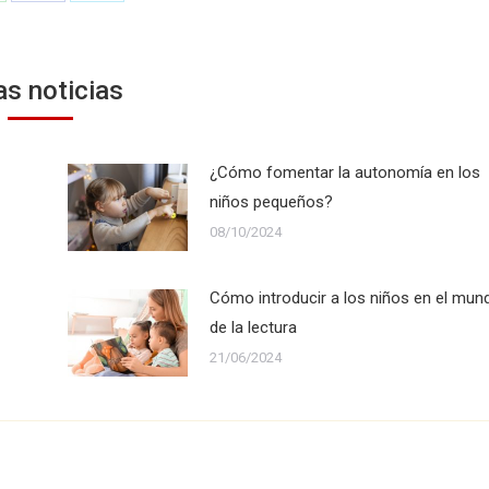
n
on
on
hatsApp
Facebook
Twitter
as noticias
¿Cómo fomentar la autonomía en los
niños pequeños?
08/10/2024
Cómo introducir a los niños en el mun
de la lectura
21/06/2024