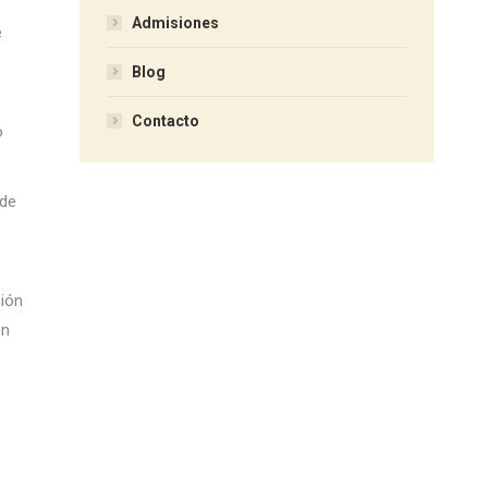
Admisiones
e
Blog
Contacto
o
 de
ción
on