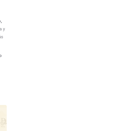
,
a y
ás
o