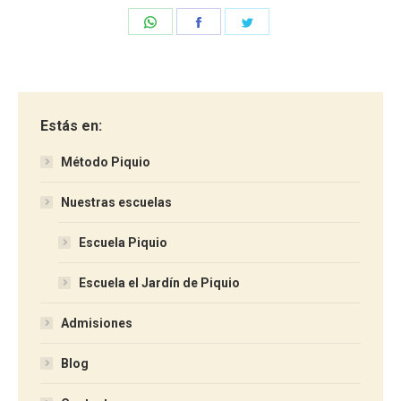
Share
Share
Share
on
on
on
WhatsApp
Facebook
Twitter
Estás en:
Método Piquio
Nuestras escuelas
Escuela Piquio
Escuela el Jardín de Piquio
Admisiones
Blog