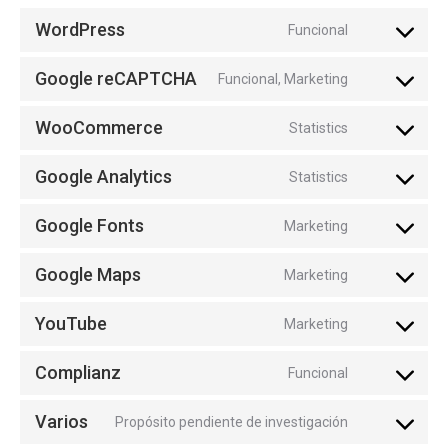
WordPress
Funcional
Consent
to
Google reCAPTCHA
Funcional, Marketing
Consent
service
to
wordpress
WooCommerce
Statistics
Consent
service
to
google-
Google Analytics
Statistics
Consent
service
recaptcha
to
woocommer
Google Fonts
Marketing
Consent
service
to
google-
Google Maps
Marketing
Consent
service
analytics
to
google-
YouTube
Marketing
Consent
service
fonts
to
google-
Complianz
Funcional
Consent
service
maps
to
youtube
Varios
Propósito pendiente de investigación
Consent
service