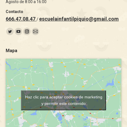
Agosto de 8:00 a 16:00
Contacto
666.47.08.47
escuelainfantilpiquio@gmail.com
/
Encuéntranos en:
Twitter
YouTube
Instagram
Mail
page
page
page
page
opens
opens
opens
opens
Mapa
in
in
in
in
new
new
new
new
window
window
window
window
Haz clic para aceptar cookies de marketing
y permitir este contenido