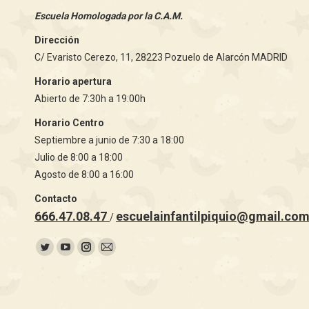
Escuela Homologada por la C.A.M.
Dirección
C/ Evaristo Cerezo, 11, 28223 Pozuelo de Alarcón MADRID
Horario apertura
Abierto de 7:30h a 19:00h
Horario Centro
Septiembre a junio de 7:30 a 18:00
Julio de 8:00 a 18:00
Agosto de 8:00 a 16:00
Contacto
666.47.08.47
escuelainfantilpiquio@gmail.co
/
Encuéntranos en:
Twitter
YouTube
Instagram
Mail
page
page
page
page
opens
opens
opens
opens
in
in
in
in