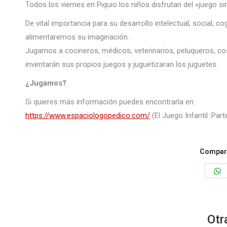
Todos los viernes en Piquio los niños disfrutan del «juego 
De vital importancia para su desarrollo intelectual, social, 
alimentaremos su imaginación.
Jugamos a cocineros, médicos, veterinarios, peluqueros, co
inventarán sus propios juegos y juguetizaran los juguetes.
¿Jugamos?
Si quieres más información puedes encontrarla en:
https://www.espaciologopedico.com/
(El Juego Infantil .Parte
Compart
S
o
W
Otr