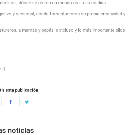
simbólico», dónde se recrea un mundo real a su medida.
cognitivo y sensorial, dónde fomentaremos su propia creatividad y
stureros, a mamás y papás, e incluso y lo más importante ellos
 I)
ir esta publicación
hare
Share
Share
n
on
on
hatsApp
Facebook
Twitter
as noticias