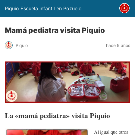
Piquio Escuela infantil en Pozuelo
Mamá pediatra visita Piquio
Piquio
hace 9 años
La «mamá pediatra» visita Piquio
Al igual que otros