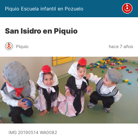
Piquio Escuela infantil en Pozuelo
San Isidro en Piquio
Piquio
hace 7 años
IMG 20190514 WA0082