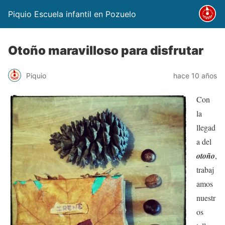
Piquio Escuela infantil en Pozuelo
Otoño maravilloso para disfrutar
Piquio
hace 10 años
Con
la
llegad
a del
otoño
,
trabaj
amos
nuestr
os