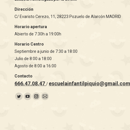
Dirección
C/ Evaristo Cerezo, 11, 28223 Pozuelo de Alarcón MADRID
Horario apertura
Abierto de 7:30h a 19:00h
Horario Centro
Septiembre a junio de 7:30 a 18:00
Julio de 8:00 a 18:00
Agosto de 8:00 a 16:00
Contacto
666.47.08.47
escuelainfantilpiquio@gmail.co
/
Encuéntranos en:
Twitter
YouTube
Instagram
Mail
page
page
page
page
opens
opens
opens
opens
in
in
in
in
new
new
new
new