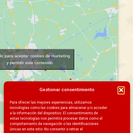
lic para aceptar cookies de marketing
y permitir este contenido
Gestionar consentimiento
Para ofrecer las mejores experiencias, utilizamos
tecnologías como las cookies para almacenar y/o acceder
a la información del dispositivo. El consentimiento de
estas tecnologías nos permitirá procesar datos como el
comportamiento de navegación o las identificaciones
únicas en este sitio. No consentir o retirar el