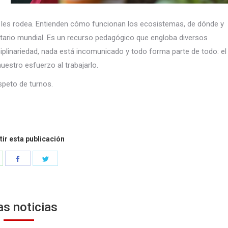
 les rodea. Entienden cómo funcionan los ecosistemas, de dónde y
tario mundial. Es un recurso pedagógico que engloba diversos
ciplinariedad, nada está incomunicado y todo forma parte de todo: el
 nuestro esfuerzo al trabajarlo.
speto de turnos.
ir esta publicación
hare
Share
Share
n
on
on
hatsApp
Facebook
Twitter
as noticias