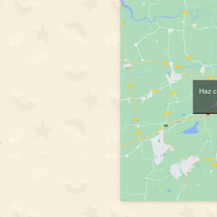
Haz c
m