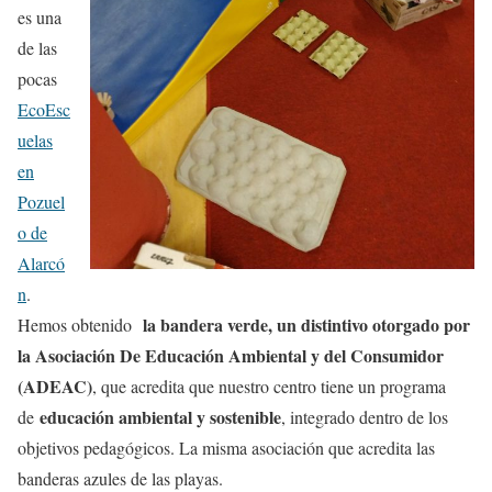
es una
de las
pocas
EcoEsc
uelas
en
Pozuel
o de
Alarcó
n
.
la bandera verde, un distintivo otorgado por
Hemos obtenido
la Asociación De Educación Ambiental y del Consumidor
(ADEAC)
, que acredita que nuestro centro tiene un programa
educación ambiental y sostenible
de
, integrado dentro de los
objetivos pedagógicos. La misma asociación que acredita las
banderas azules de las playas.