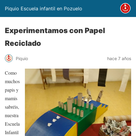
Piquio Escuela infantil en Pozuelo
Experimentamos con Papel
Reciclado
Piquio
hace 7 años
Como
muchos
papis y
mamis
sabréis,
nuestra
Escuela
Infantil