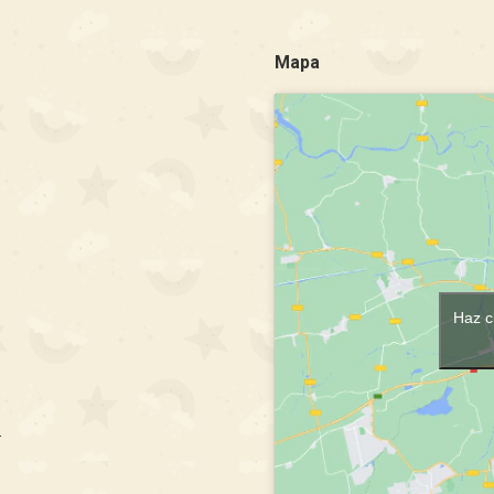
Mapa
Haz c
m