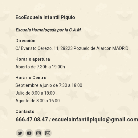
EcoEscuela Infantil Piquio
Escuela Homologada por la C.A.M.
Dirección
C/ Evaristo Cerezo, 11, 28223 Pozuelo de Alarcón MADRID
Horario apertura
Abierto de 7:30h a 19:00h
Horario Centro
Septiembre a junio de 7:30 a 18:00
Julio de 8:00 a 18:00
Agosto de 8:00 a 16:00
Contacto
666.47.08.47
escuelainfantilpiquio@gmail.co
/
Encuéntranos en:
Twitter
YouTube
Instagram
Mail