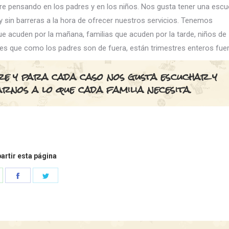
re pensando en los padres y en los niños. Nos gusta tener una escu
y sin barreras a la hora de ofrecer nuestros servicios. Tenemos
ue acuden por la mañana, familias que acuden por la tarde, niños de
es que como los padres son de fuera, están trimestres enteros fuer
e y para cada caso nos gusta escuchar y
rnos a lo que cada familia necesita.
rtir esta página
hare
Share
Share
n
on
on
hatsApp
Facebook
Twitter