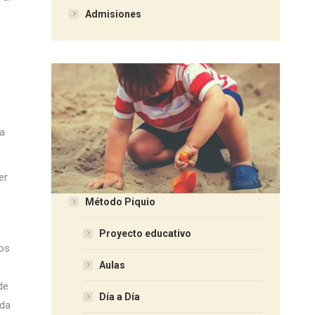
Admisiones
a
er
Método Piquio
Proyecto educativo
os
Aulas
de
Día a Día
ada